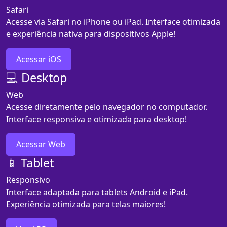
Safari
Acesse via Safari no iPhone ou iPad. Interface otimizada
e experiência nativa para dispositivos Apple!
Acessar iOS
💻 Desktop
Web
Acesse diretamente pelo navegador no computador.
Interface responsiva e otimizada para desktop!
Acessar Web
📱 Tablet
Responsivo
Interface adaptada para tablets Android e iPad.
Experiência otimizada para telas maiores!