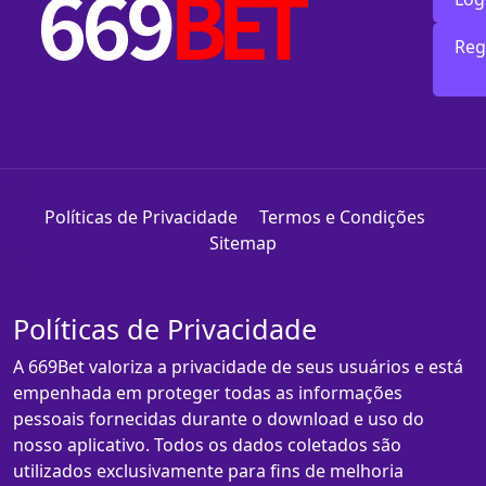
Reg
Políticas de Privacidade
Termos e Condições
Sitemap
Políticas de Privacidade
A 669Bet valoriza a privacidade de seus usuários e está
empenhada em proteger todas as informações
pessoais fornecidas durante o download e uso do
nosso aplicativo. Todos os dados coletados são
utilizados exclusivamente para fins de melhoria