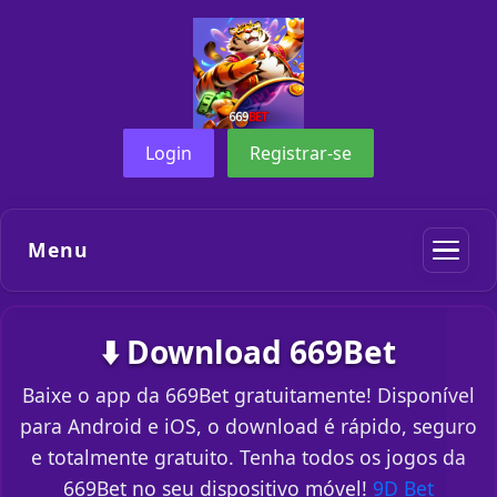
Login
Registrar-se
Menu
⬇️ Download 669Bet
Baixe o app da 669Bet gratuitamente! Disponível
para Android e iOS, o download é rápido, seguro
e totalmente gratuito. Tenha todos os jogos da
669Bet no seu dispositivo móvel!
9D Bet