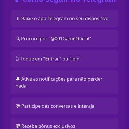
📱 Baixe o app Telegram no seu dispositivo
🔍 Procure por "@001GameOficial"
👆 Toque em "Entrar" ou "Join"
🔔 Ative as notificações para não perder
nada
💬 Participe das conversas e interaja
🎁 Receba bônus exclusivos