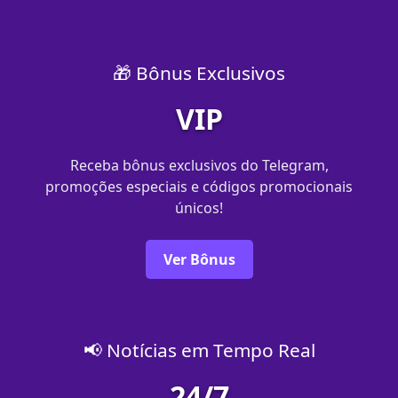
🎁 Bônus Exclusivos
VIP
Receba bônus exclusivos do Telegram,
promoções especiais e códigos promocionais
únicos!
Ver Bônus
📢 Notícias em Tempo Real
24/7