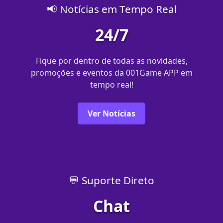
📢 Notícias em Tempo Real
24/7
Fique por dentro de todas as novidades,
promoções e eventos da 001Game APP em
tempo real!
Ver Notícias
💬 Suporte Direto
Chat