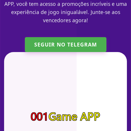
APP, você tem acesso a promoções incríveis e uma
experiência de jogo inigualável. Junte-se aos
vencedores agora!
SEGUIR NO TELEGRAM