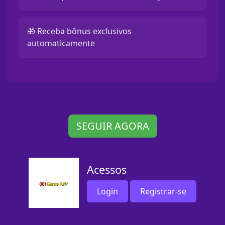
🎁 Receba bônus exclusivos
automaticamente
SEGUIR AGORA
Acessos
Login
Registrar-se