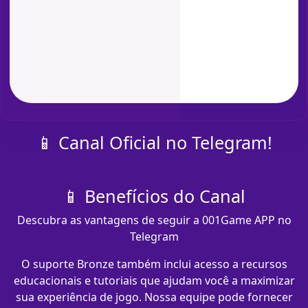
📱 Canal Oficial no Telegram!
📱 Benefícios do Canal
Descubra as vantagens de seguir a 001Game APP no
Telegram
O suporte Bronze também inclui acesso a recursos
educacionais e tutoriais que ajudam você a maximizar
sua experiência de jogo. Nossa equipe pode fornecer