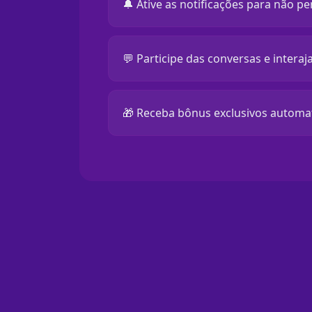
🔔 Ative as notificações para não p
💬 Participe das conversas e interaj
🎁 Receba bônus exclusivos autom