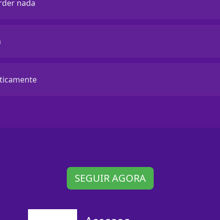
erder nada
a
aticamente
SEGUIR AGORA