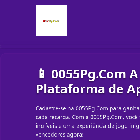
📱 0055Pg.Com A
Plataforma de A
Cadastre-se na 0055Pg.Com para ganha
cada recarga. Com a 0055Pg.Com, você
incríveis e uma experiência de jogo inig
vencedores agora!