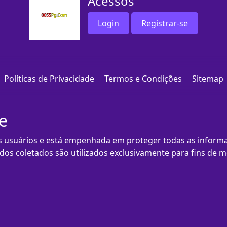
Acessos
Login
Registrar-se
Políticas de Privacidade
Termos e Condições
Sitemap
de
us usuários e está empenhada em proteger todas as informa
os coletados são utilizados exclusivamente para fins de m