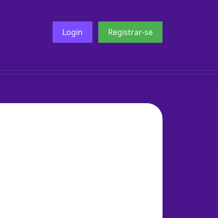
Login
Registrar-se