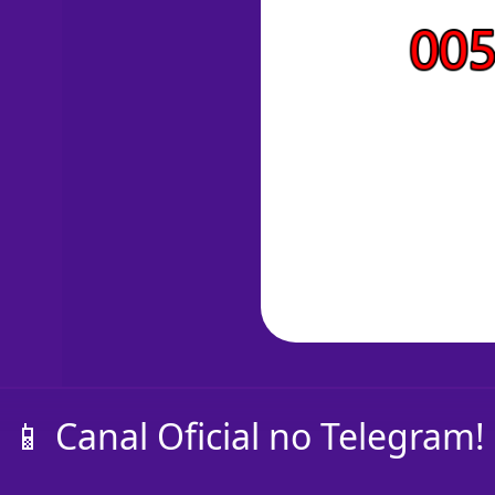
📱 Canal Oficial no Telegram!