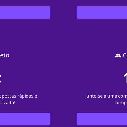
reto
👥 
t
espostas rápidas e
Junte-se a uma com
lizado!
compa
e