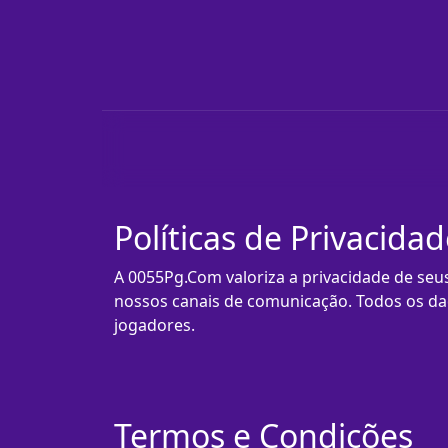
Políticas de Privacida
A 0055Pg.Com valoriza a privacidade de se
nossos canais de comunicação. Todos os dad
jogadores.
Termos e Condições