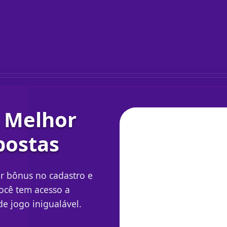
 Melhor
postas
r bônus no cadastro e
ocê tem acesso a
e jogo inigualável.