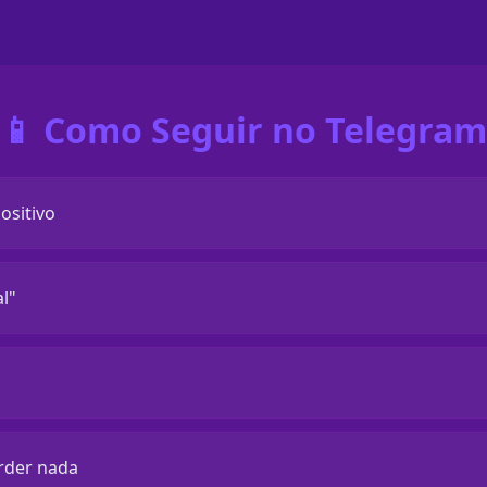
📱 Como Seguir no Telegram
ositivo
l"
erder nada