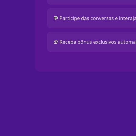
💬 Participe das conversas e interaj
🎁 Receba bônus exclusivos autom