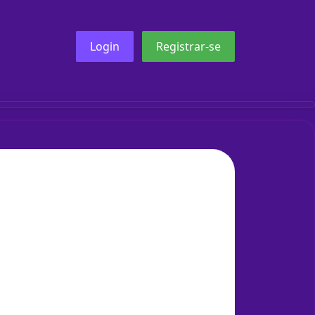
Login
Registrar-se