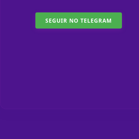
SEGUIR NO TELEGRAM