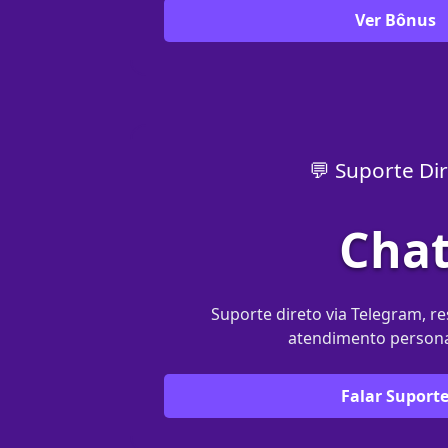
Ver Bônus
💬 Suporte Di
Cha
Suporte direto via Telegram, r
atendimento persona
Falar Suport