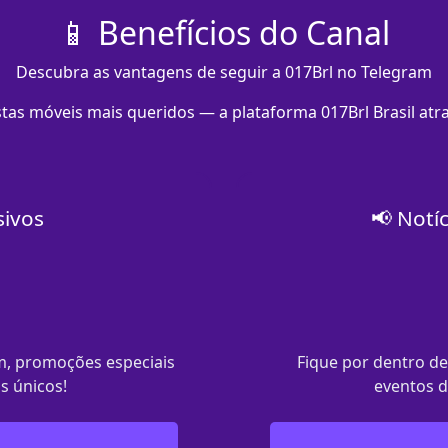
📱 Benefícios do Canal
Descubra as vantagens de seguir a 017Brl no Telegram
tas móveis mais queridos — a plataforma 017Brl Brasil atrai
sivos
📢 Notí
m, promoções especiais
Fique por dentro d
s únicos!
eventos d