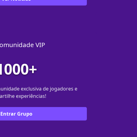
Comunidade VIP
1000+
unidade exclusiva de jogadores e
rtilhe experiências!
Entrar Grupo