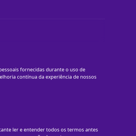
pessoais fornecidas durante o uso de
elhoria contínua da experiência de nossos
ante ler e entender todos os termos antes