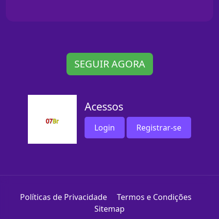
SEGUIR AGORA
Acessos
Login
Registrar-se
Políticas de Privacidade
Termos e Condições
Sitemap