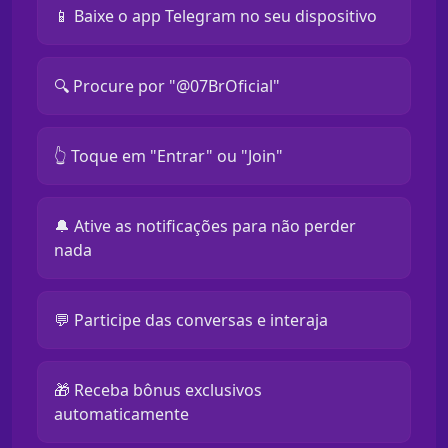
📱 Baixe o app Telegram no seu dispositivo
🔍 Procure por "@07BrOficial"
👆 Toque em "Entrar" ou "Join"
🔔 Ative as notificações para não perder
nada
💬 Participe das conversas e interaja
🎁 Receba bônus exclusivos
automaticamente