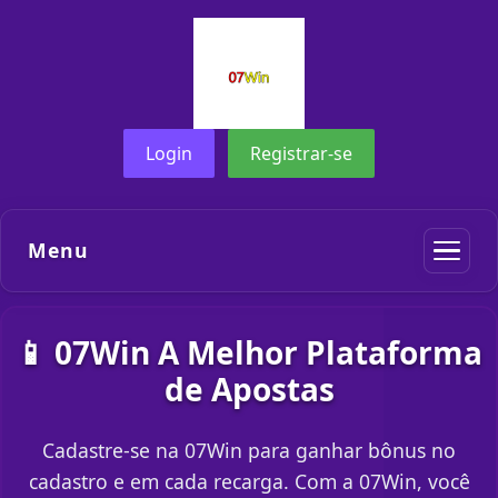
Login
Registrar-se
Menu
📱 07Win A Melhor Plataforma
de Apostas
Cadastre-se na 07Win para ganhar bônus no
cadastro e em cada recarga. Com a 07Win, você