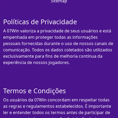
Sitemap
Políticas de Privacidade
A 07Win valoriza a privacidade de seus usuários e está
empenhada em proteger todas as informações
pessoais fornecidas durante o uso de nossos canais de
comunicação. Todos os dados coletados são utilizados
exclusivamente para fins de melhoria contínua da
experiência de nossos jogadores.
Termos e Condições
Os usuários da 07Win concordam em respeitar todas
as regras e regulamentos estabelecidos. É importante
ler e entender todos os termos antes de participar de