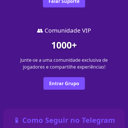
Falar Suporte
👥 Comunidade VIP
1000+
Junte-se a uma comunidade exclusiva de
jogadores e compartilhe experiências!
Entrar Grupo
📱 Como Seguir no Telegram