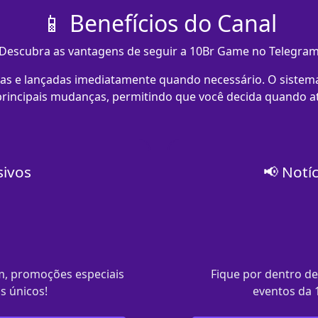
📱 Benefícios do Canal
Descubra as vantagens de seguir a 10Br Game no Telegra
das e lançadas imediatamente quando necessário. O sistema
principais mudanças, permitindo que você decida quando atu
sivos
📢 Notí
m, promoções especiais
Fique por dentro d
s únicos!
eventos da 