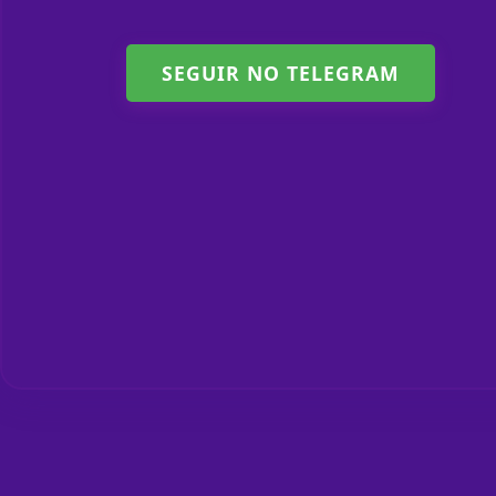
SEGUIR NO TELEGRAM