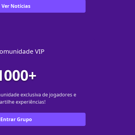
Ver Notícias
Comunidade VIP
1000+
unidade exclusiva de jogadores e
rtilhe experiências!
Entrar Grupo