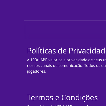
Políticas de Privacida
A 10Brl APP valoriza a privacidade de seus
nossos canais de comunicação. Todos os dad
jogadores.
Termos e Condições