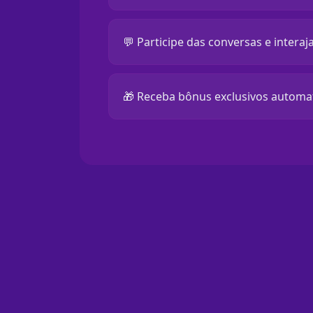
💬 Participe das conversas e interaj
🎁 Receba bônus exclusivos autom