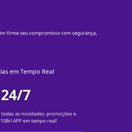
antém firme seu compromisso com segurança,
cias em Tempo Real
24/7
e todas as novidades, promoções e
 10Brl APP em tempo real!