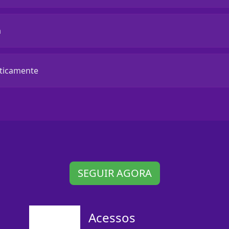
a
aticamente
SEGUIR AGORA
Acessos