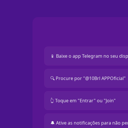
📱 Baixe o app Telegram no seu disp
🔍 Procure por "@10Brl APPOficial"
👆 Toque em "Entrar" ou "Join"
🔔 Ative as notificações para não p