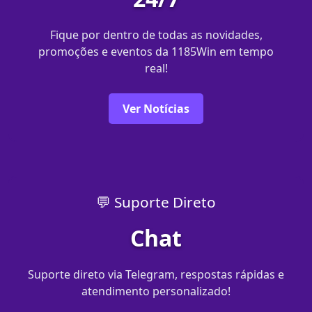
Fique por dentro de todas as novidades,
promoções e eventos da 1185Win em tempo
real!
Ver Notícias
💬 Suporte Direto
Chat
Suporte direto via Telegram, respostas rápidas e
atendimento personalizado!