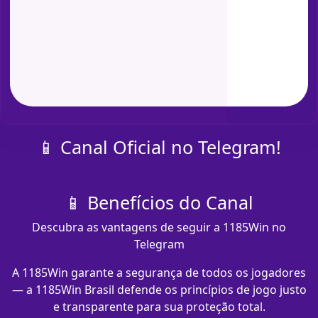
📱 Canal Oficial no Telegram!
📱 Benefícios do Canal
Descubra as vantagens de seguir a 1185Win no
Telegram
A 1185Win garante a segurança de todos os jogadores
— a 1185Win Brasil defende os princípios de jogo justo
e transparente para sua proteção total.