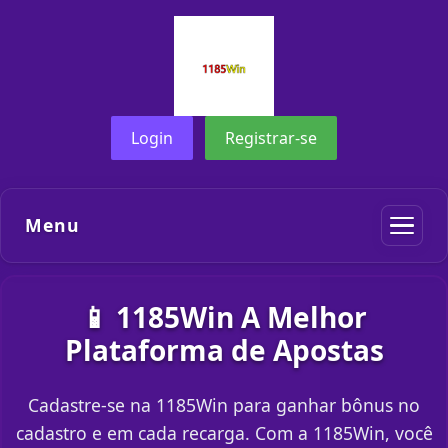
Login
Registrar-se
Menu
📱 1185Win A Melhor
Plataforma de Apostas
Cadastre-se na 1185Win para ganhar bônus no
cadastro e em cada recarga. Com a 1185Win, você