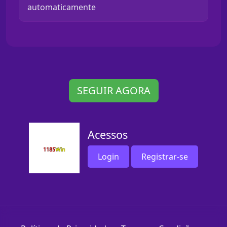
automaticamente
SEGUIR AGORA
Acessos
Login
Registrar-se