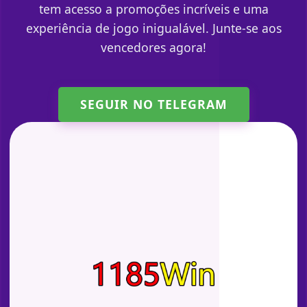
tem acesso a promoções incríveis e uma
experiência de jogo inigualável. Junte-se aos
vencedores agora!
SEGUIR NO TELEGRAM