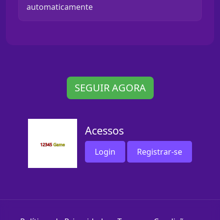
automaticamente
SEGUIR AGORA
Acessos
Login
Registrar-se