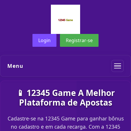
Login
Registrar-se
Menu
📱 12345 Game A Melhor
Plataforma de Apostas
Cadastre-se na 12345 Game para ganhar bônus
no cadastro e em cada recarga. Com a 12345