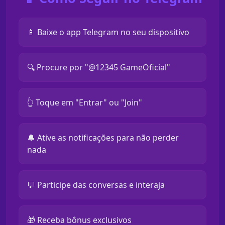
📱 Baixe o app Telegram no seu dispositivo
🔍 Procure por "@12345 GameOficial"
👆 Toque em "Entrar" ou "Join"
🔔 Ative as notificações para não perder
nada
💬 Participe das conversas e interaja
🎁 Receba bônus exclusivos