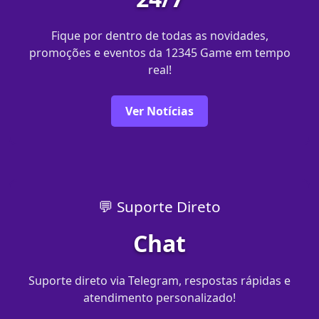
Fique por dentro de todas as novidades,
promoções e eventos da 12345 Game em tempo
real!
Ver Notícias
💬 Suporte Direto
Chat
Suporte direto via Telegram, respostas rápidas e
atendimento personalizado!