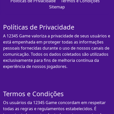
Políticas de Privacidade
Termos e Condições
Sitemap
Políticas de Privacidade
A 12345 Game valoriza a privacidade de seus usuários e
está empenhada em proteger todas as informações
pessoais fornecidas durante o uso de nossos canais de
comunicação. Todos os dados coletados são utilizados
exclusivamente para fins de melhoria contínua da
experiência de nossos jogadores.
Termos e Condições
Os usuários da 12345 Game concordam em respeitar
todas as regras e regulamentos estabelecidos. É