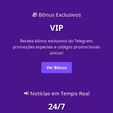
🎁 Bônus Exclusivos
VIP
Receba bônus exclusivos do Telegram,
promoções especiais e códigos promocionais
únicos!
Ver Bônus
📢 Notícias em Tempo Real
24/7