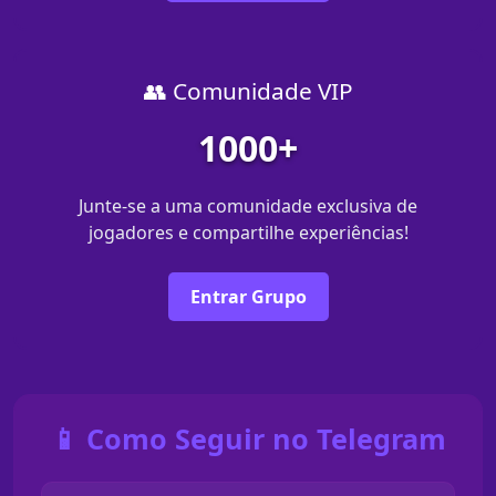
👥 Comunidade VIP
1000+
Junte-se a uma comunidade exclusiva de
jogadores e compartilhe experiências!
Entrar Grupo
📱 Como Seguir no Telegram