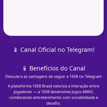
📱 Canal Oficial no Telegram!
📱 Benefícios do Canal
Descubra as vantagens de seguir a 1658 no Telegram
A plataforma 1658 Brasil valoriza a interação entre
jogadores — a 1658 desenvolve jogos MMO,
combinando entretenimento com sociabilidade e
desafio.