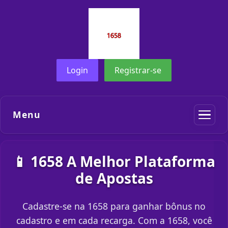
Login
Registrar-se
Menu
📱 1658 A Melhor Plataforma
de Apostas
Cadastre-se na 1658 para ganhar bônus no
cadastro e em cada recarga. Com a 1658, você