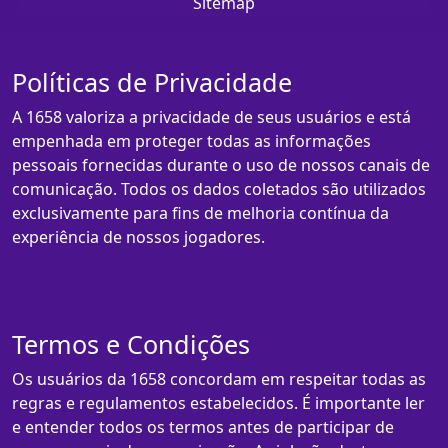
Sitemap
Políticas de Privacidade
A 1658 valoriza a privacidade de seus usuários e está
empenhada em proteger todas as informações
pessoais fornecidas durante o uso de nossos canais de
comunicação. Todos os dados coletados são utilizados
exclusivamente para fins de melhoria contínua da
experiência de nossos jogadores.
Termos e Condições
Os usuários da 1658 concordam em respeitar todas as
regras e regulamentos estabelecidos. É importante ler
e entender todos os termos antes de participar de