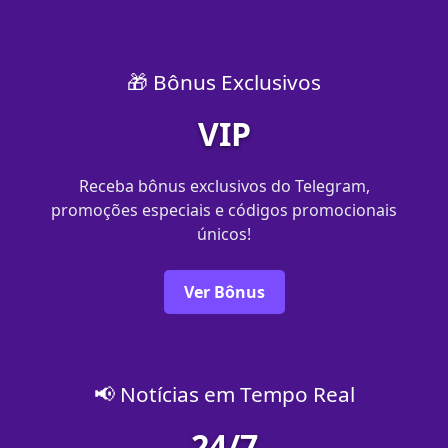
🎁 Bônus Exclusivos
VIP
Receba bônus exclusivos do Telegram,
promoções especiais e códigos promocionais
únicos!
Ver Bônus
📢 Notícias em Tempo Real
24/7