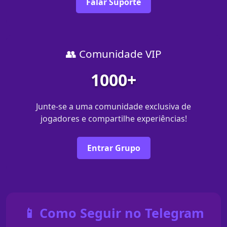
Falar Suporte
👥 Comunidade VIP
1000+
Junte-se a uma comunidade exclusiva de
jogadores e compartilhe experiências!
Entrar Grupo
📱 Como Seguir no Telegram