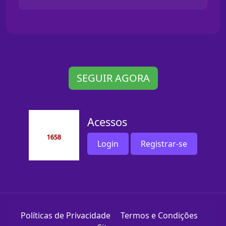
SEGUIR AGORA
Acessos
Login
Registrar-se
Políticas de Privacidade
Termos e Condições