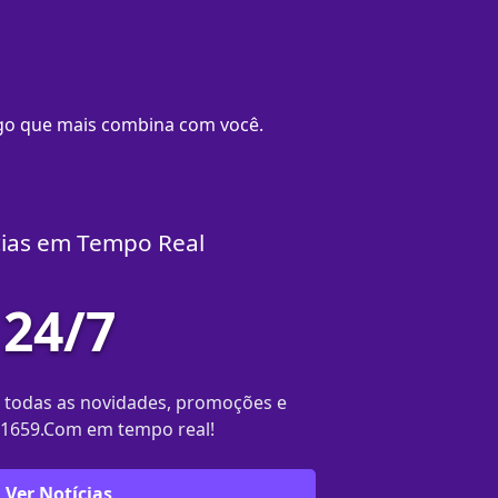
ogo que mais combina com você.
cias em Tempo Real
24/7
e todas as novidades, promoções e
 1659.Com em tempo real!
Ver Notícias