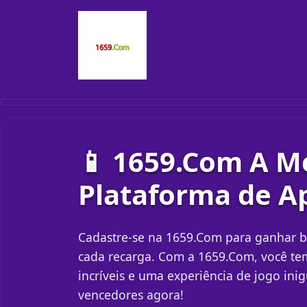
📱 1659.Com A M
Plataforma de A
Cadastre-se na 1659.Com para ganhar 
cada recarga. Com a 1659.Com, você t
incríveis e uma experiência de jogo inig
vencedores agora!