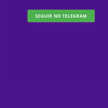
SEGUIR NO TELEGRAM