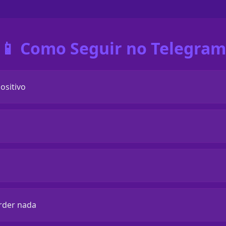
📱 Como Seguir no Telegram
ositivo
erder nada