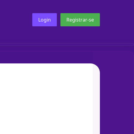
Login
Registrar-se