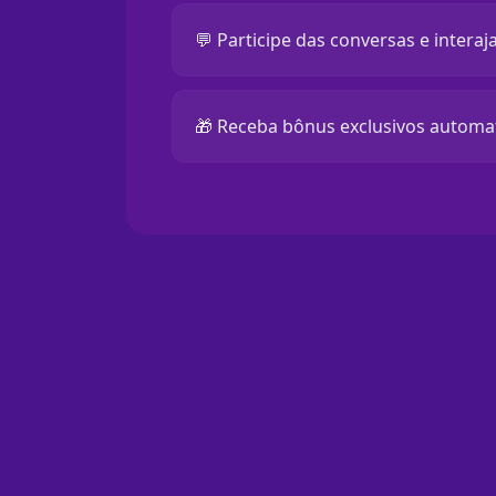
💬 Participe das conversas e interaj
🎁 Receba bônus exclusivos autom