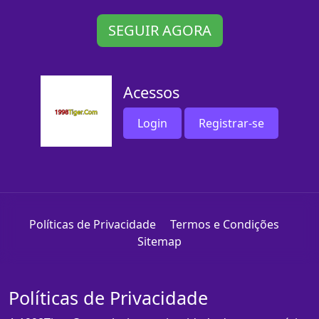
SEGUIR AGORA
Acessos
Login
Registrar-se
Políticas de Privacidade
Termos e Condições
Sitemap
Políticas de Privacidade