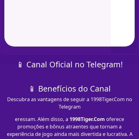
📱 Canal Oficial no Telegram!
📱 Benefícios do Canal
Descubra as vantagens de seguir a 1998Tiger.Com no
Telegram
eressam. Além disso, a
1998Tiger.Com
oferece
promoções e bônus atraentes que tornam a
experiência de jogo ainda mais divertida e lucrativa. A