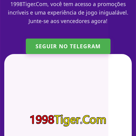
1998Tiger.Com, você tem acesso a promoções
incríveis e uma experiência de jogo inigualável.
Junte-se aos vencedores agora!
SEGUIR NO TELEGRAM