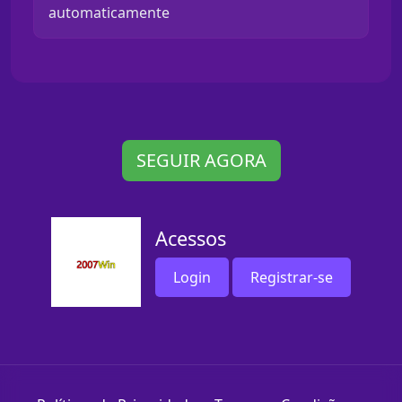
automaticamente
SEGUIR AGORA
Acessos
Login
Registrar-se