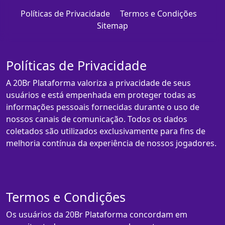
Políticas de Privacidade
Termos e Condições
Sitemap
Políticas de Privacidade
A 20Br Plataforma valoriza a privacidade de seus
usuários e está empenhada em proteger todas as
informações pessoais fornecidas durante o uso de
nossos canais de comunicação. Todos os dados
coletados são utilizados exclusivamente para fins de
melhoria contínua da experiência de nossos jogadores.
Termos e Condições
Os usuários da 20Br Plataforma concordam em