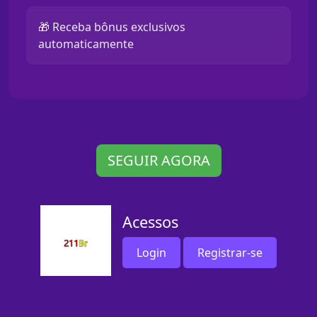
🎁 Receba bônus exclusivos
automaticamente
SEGUIR AGORA
Acessos
Login
Registrar-se