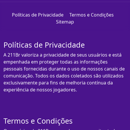
Políticas de Privacidade
Termos e Condições
Sitemap
Políticas de Privacidade
A 211Br valoriza a privacidade de seus usuários e está
empenhada em proteger todas as informações
pessoais fornecidas durante o uso de nossos canais de
comunicação. Todos os dados coletados são utilizados
exclusivamente para fins de melhoria contínua da
experiência de nossos jogadores.
Termos e Condições