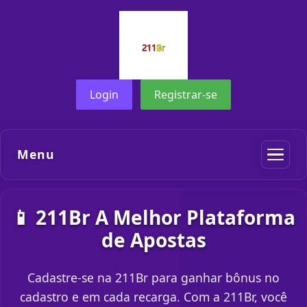
Login
Registrar-se
Menu
📱 211Br A Melhor Plataforma
de Apostas
Cadastre-se na 211Br para ganhar bônus no
cadastro e em cada recarga. Com a 211Br, você