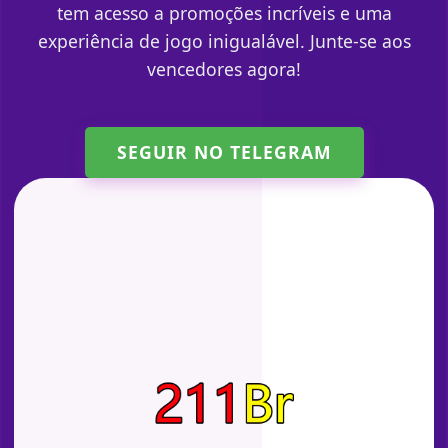
tem acesso a promoções incríveis e uma
experiência de jogo inigualável. Junte-se aos
vencedores agora!
SEGUIR NO TELEGRAM