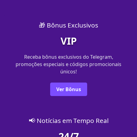
🎁 Bônus Exclusivos
VIP
Receba bônus exclusivos do Telegram,
promoções especiais e códigos promocionais
únicos!
Ver Bônus
📢 Notícias em Tempo Real
24/7