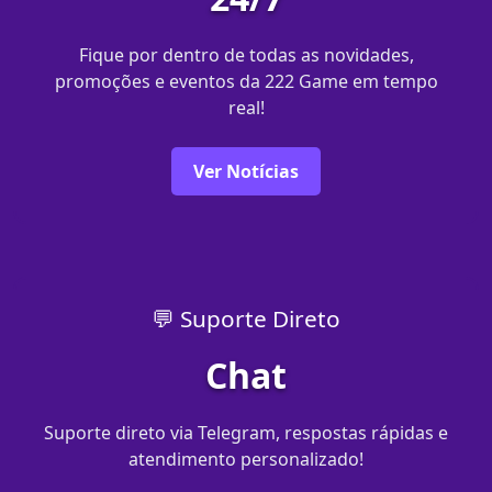
Fique por dentro de todas as novidades,
promoções e eventos da 222 Game em tempo
real!
Ver Notícias
💬 Suporte Direto
Chat
Suporte direto via Telegram, respostas rápidas e
atendimento personalizado!