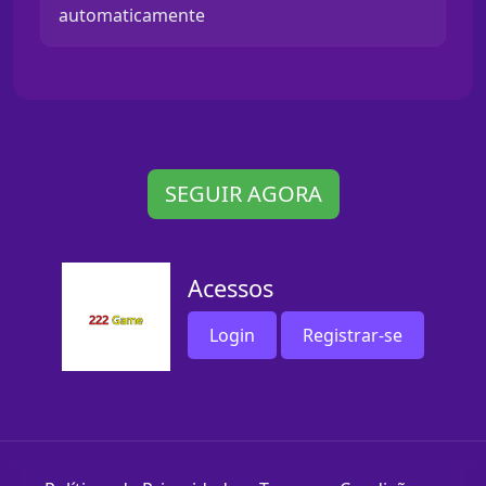
automaticamente
SEGUIR AGORA
Acessos
Login
Registrar-se