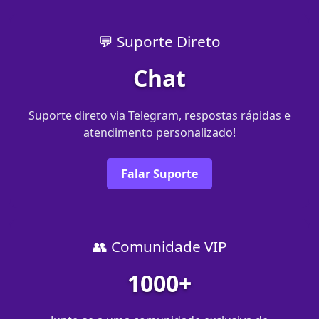
💬 Suporte Direto
Chat
Suporte direto via Telegram, respostas rápidas e
atendimento personalizado!
Falar Suporte
👥 Comunidade VIP
1000+