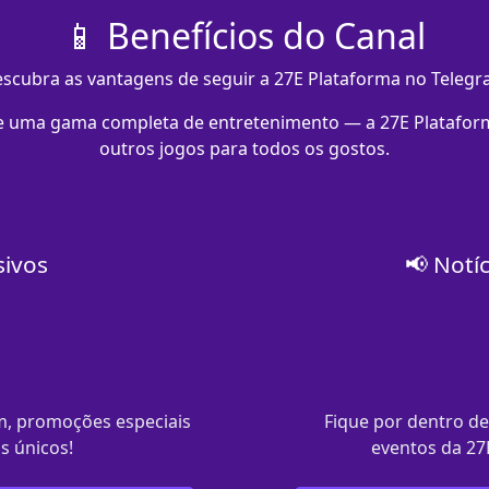
📱 Benefícios do Canal
scubra as vantagens de seguir a 27E Plataforma no Teleg
ce uma gama completa de entretenimento — a 27E Plataforma
outros jogos para todos os gostos.
sivos
📢 Notí
m, promoções especiais
Fique por dentro d
s únicos!
eventos da 27