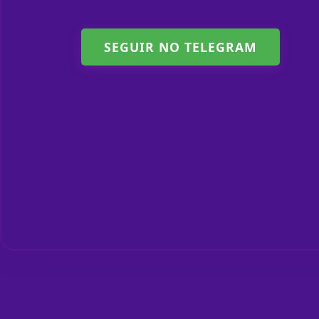
SEGUIR NO TELEGRAM