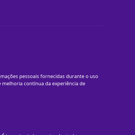
ormações pessoais fornecidas durante o uso
e melhoria contínua da experiência de