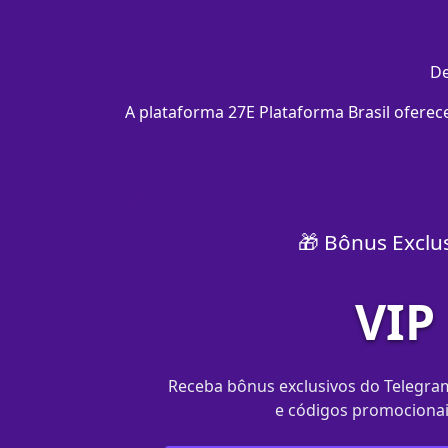
De
A plataforma 27E Plataforma Brasil ofere
🎁 Bônus Exclu
VIP
Receba bônus exclusivos do Telegra
e códigos promocionai