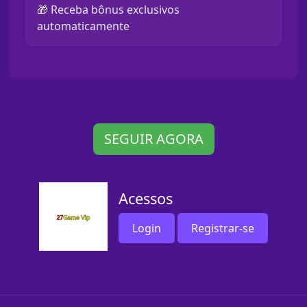
🎁 Receba bônus exclusivos
automaticamente
SEGUIR AGORA
Acessos
Login
Registrar-se