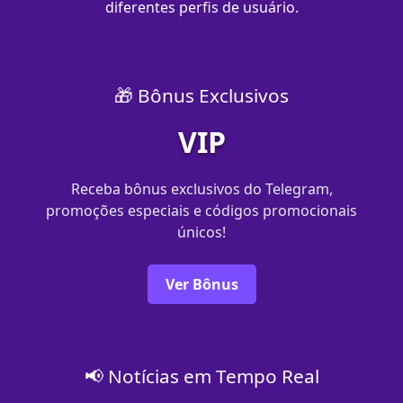
diferentes perfis de usuário.
🎁 Bônus Exclusivos
VIP
Receba bônus exclusivos do Telegram,
promoções especiais e códigos promocionais
únicos!
Ver Bônus
📢 Notícias em Tempo Real