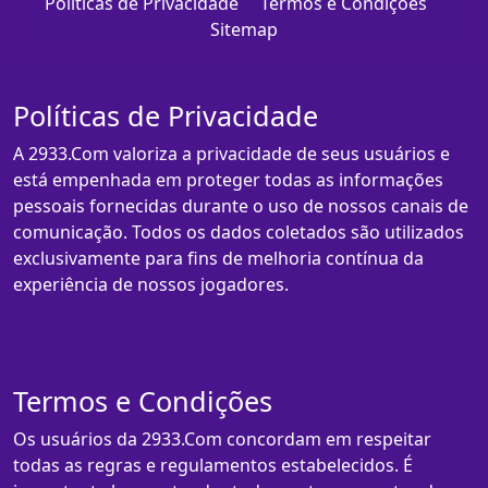
Políticas de Privacidade
Termos e Condições
Sitemap
Políticas de Privacidade
A 2933.Com valoriza a privacidade de seus usuários e
está empenhada em proteger todas as informações
pessoais fornecidas durante o uso de nossos canais de
comunicação. Todos os dados coletados são utilizados
exclusivamente para fins de melhoria contínua da
experiência de nossos jogadores.
Termos e Condições
Os usuários da 2933.Com concordam em respeitar
todas as regras e regulamentos estabelecidos. É