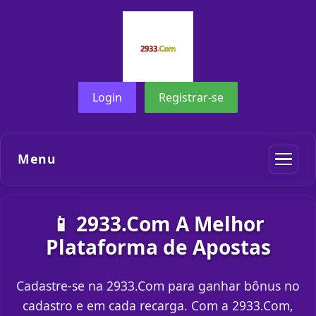
Login
Registrar-se
Menu
📱 2933.Com A Melhor
Plataforma de Apostas
Cadastre-se na 2933.Com para ganhar bônus no
cadastro e em cada recarga. Com a 2933.Com,