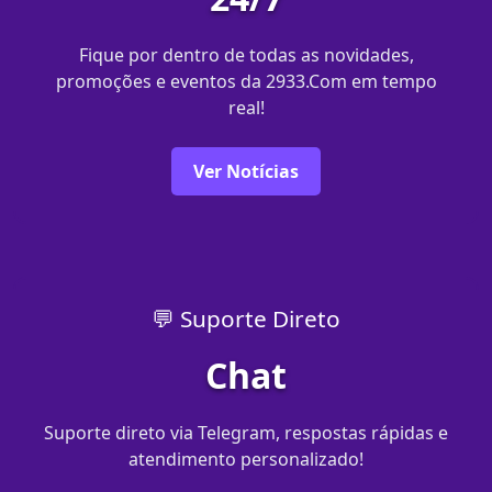
Fique por dentro de todas as novidades,
promoções e eventos da 2933.Com em tempo
real!
Ver Notícias
💬 Suporte Direto
Chat
Suporte direto via Telegram, respostas rápidas e
atendimento personalizado!