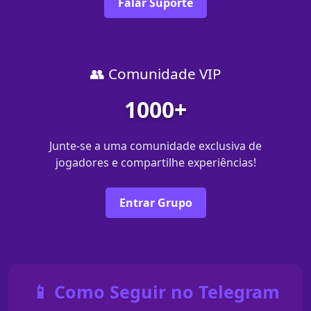
Falar Suporte
👥 Comunidade VIP
1000+
Junte-se a uma comunidade exclusiva de
jogadores e compartilhe experiências!
Entrar Grupo
📱 Como Seguir no Telegram