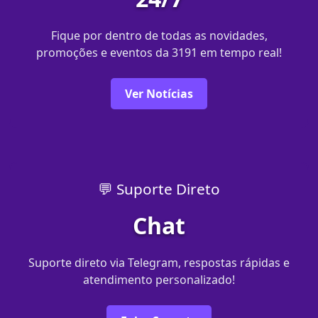
Fique por dentro de todas as novidades,
promoções e eventos da 3191 em tempo real!
Ver Notícias
💬 Suporte Direto
Chat
Suporte direto via Telegram, respostas rápidas e
atendimento personalizado!