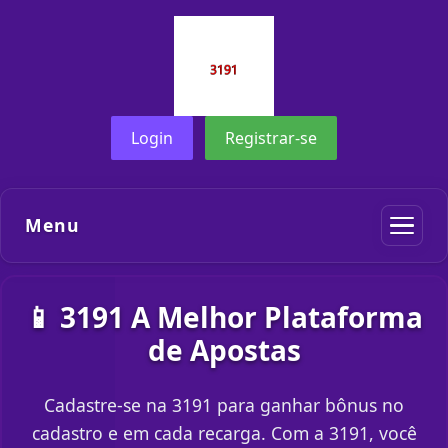
Login
Registrar-se
Menu
📱 3191 A Melhor Plataforma
de Apostas
Cadastre-se na 3191 para ganhar bônus no
cadastro e em cada recarga. Com a 3191, você