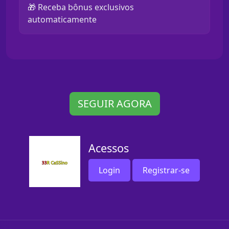
🎁 Receba bônus exclusivos
automaticamente
SEGUIR AGORA
Acessos
Login
Registrar-se