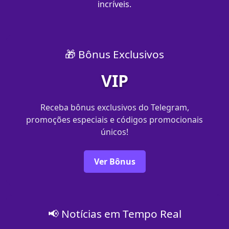
incríveis.
🎁 Bônus Exclusivos
VIP
Receba bônus exclusivos do Telegram,
promoções especiais e códigos promocionais
únicos!
Ver Bônus
📢 Notícias em Tempo Real