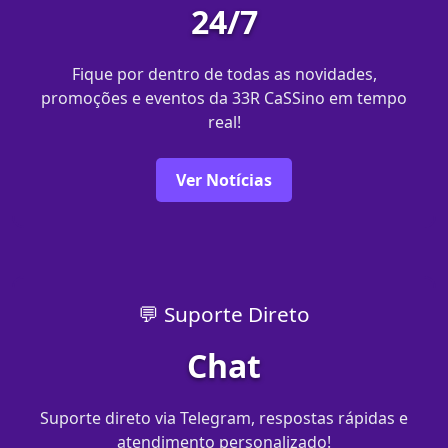
24/7
Fique por dentro de todas as novidades,
promoções e eventos da 33R CaSSino em tempo
real!
Ver Notícias
💬 Suporte Direto
Chat
Suporte direto via Telegram, respostas rápidas e
atendimento personalizado!