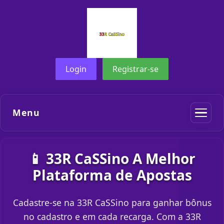
Login
Registrar-se
Menu
📱 33R CaSSino A Melhor
Plataforma de Apostas
Cadastre-se na 33R CaSSino para ganhar bônus
no cadastro e em cada recarga. Com a 33R