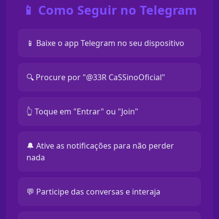
📱 Como Seguir no Telegram
📱 Baixe o app Telegram no seu dispositivo
🔍 Procure por "@33R CaSSinoOficial"
👆 Toque em "Entrar" ou "Join"
🔔 Ative as notificações para não perder
nada
💬 Participe das conversas e interaja