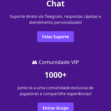
Chat
Suporte direto via Telegram, respostas rápidas e
atendimento personalizado!
Falar Suporte
👥 Comunidade VIP
1000+
Junte-se a uma comunidade exclusiva de
jogadores e compartilhe experiências!
Entrar Grupo