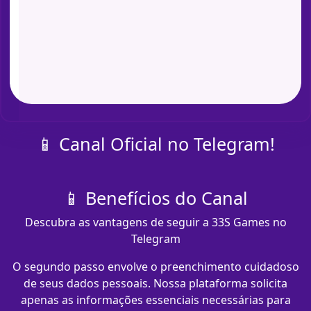
📱 Canal Oficial no Telegram!
📱 Benefícios do Canal
Descubra as vantagens de seguir a 33S Games no
Telegram
O segundo passo envolve o preenchimento cuidadoso
de seus dados pessoais. Nossa plataforma solicita
apenas as informações essenciais necessárias para