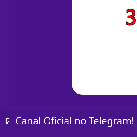
📱 Canal Oficial no Telegram!