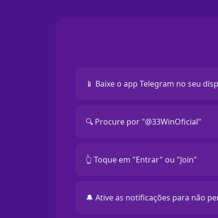
📱 Baixe o app Telegram no seu disp
🔍 Procure por "@33WinOficial"
👆 Toque em "Entrar" ou "Join"
🔔 Ative as notificações para não p