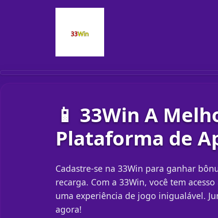
📱 33Win A Melh
Plataforma de A
Cadastre-se na 33Win para ganhar bônu
recarga. Com a 33Win, você tem acesso 
uma experiência de jogo inigualável. J
agora!