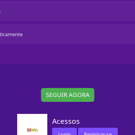
a
aticamente
SEGUIR AGORA
Acessos
Login
Registrar-se