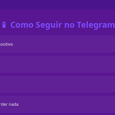
📱 Como Seguir no Telegram
ositivo
erder nada