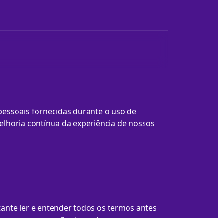
pessoais fornecidas durante o uso de
elhoria contínua da experiência de nossos
ante ler e entender todos os termos antes