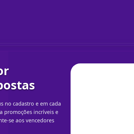
or
postas
s no cadastro e em cada
a promoções incríveis e
unte-se aos vencedores