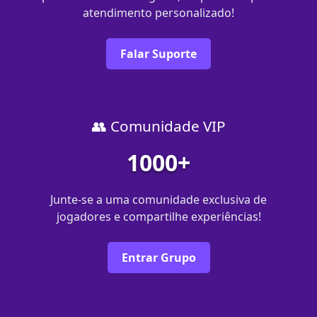
atendimento personalizado!
Falar Suporte
👥 Comunidade VIP
1000+
Junte-se a uma comunidade exclusiva de
jogadores e compartilhe experiências!
Entrar Grupo