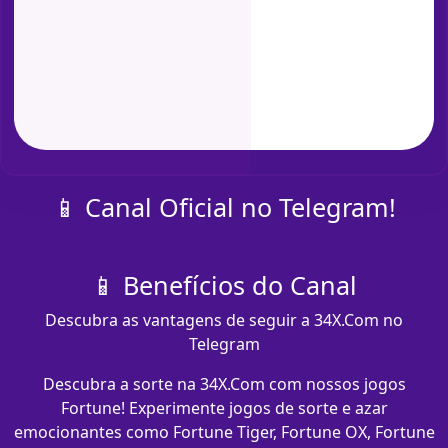
📱 Canal Oficial no Telegram!
📱 Benefícios do Canal
Descubra as vantagens de seguir a 34X.Com no
Telegram
Descubra a sorte na 34X.Com com nossos jogos
Fortune! Experimente jogos de sorte e azar
emocionantes como Fortune Tiger, Fortune OX, Fortune