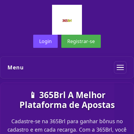
Login
Registrar-se
Menu
📱 365Brl A Melhor
Plataforma de Apostas
Cadastre-se na 365Brl para ganhar bônus no
cadastro e em cada recarga. Com a 365Brl, você