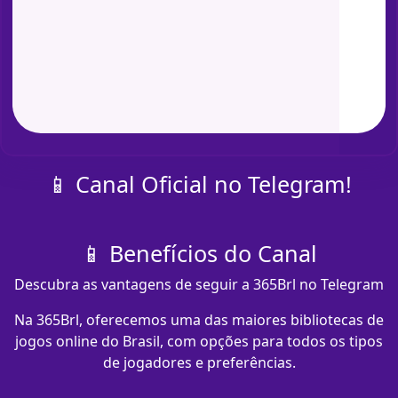
📱 Canal Oficial no Telegram!
📱 Benefícios do Canal
Descubra as vantagens de seguir a 365Brl no Telegram
Na 365Brl, oferecemos uma das maiores bibliotecas de
jogos online do Brasil, com opções para todos os tipos
de jogadores e preferências.