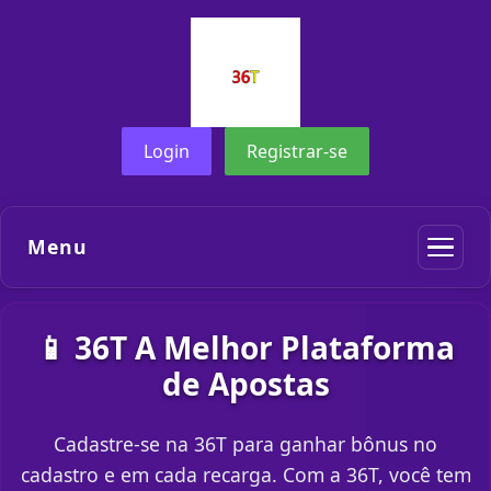
Login
Registrar-se
Menu
📱 36T A Melhor Plataforma
de Apostas
Cadastre-se na 36T para ganhar bônus no
cadastro e em cada recarga. Com a 36T, você tem