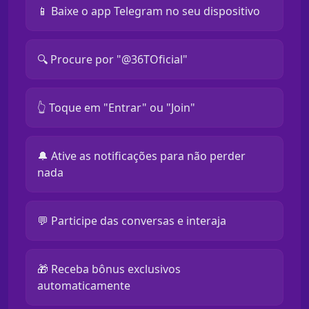
📱 Baixe o app Telegram no seu dispositivo
🔍 Procure por "@36TOficial"
👆 Toque em "Entrar" ou "Join"
🔔 Ative as notificações para não perder
nada
💬 Participe das conversas e interaja
🎁 Receba bônus exclusivos
automaticamente