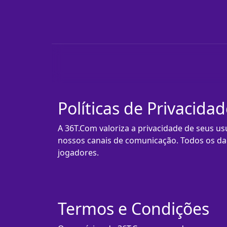
Políticas de Privacida
A 36T.Com valoriza a privacidade de seus u
nossos canais de comunicação. Todos os dad
jogadores.
Termos e Condições