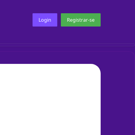
Login
Registrar-se