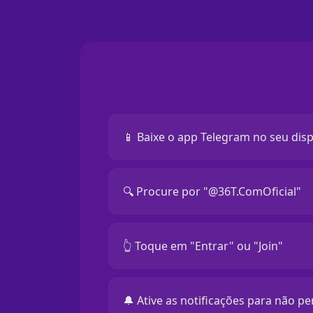
📱 Baixe o app Telegram no seu disp
🔍 Procure por "@36T.ComOficial"
👆 Toque em "Entrar" ou "Join"
🔔 Ative as notificações para não p