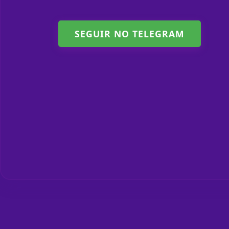
SEGUIR NO TELEGRAM