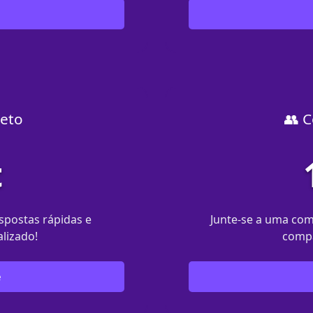
reto
👥 
t
espostas rápidas e
Junte-se a uma com
lizado!
compa
e