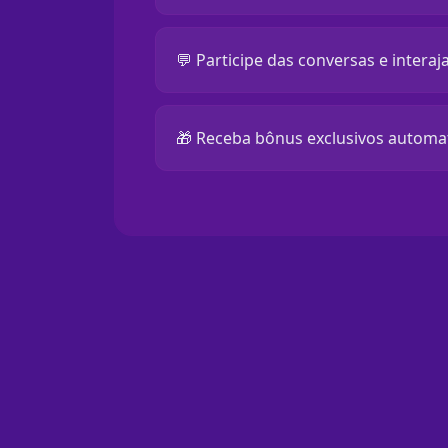
💬 Participe das conversas e interaj
🎁 Receba bônus exclusivos autom