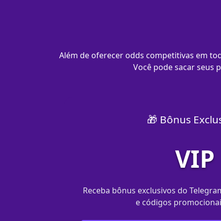
Além de oferecer odds competitivas em tod
Você pode sacar seus 
🎁 Bônus Exclu
VIP
Receba bônus exclusivos do Telegra
e códigos promocionai