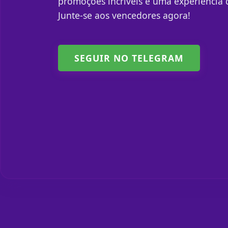
promoções incríveis e uma experiência d
Junte-se aos vencedores agora!
SEGUIR NO TELEGRAM