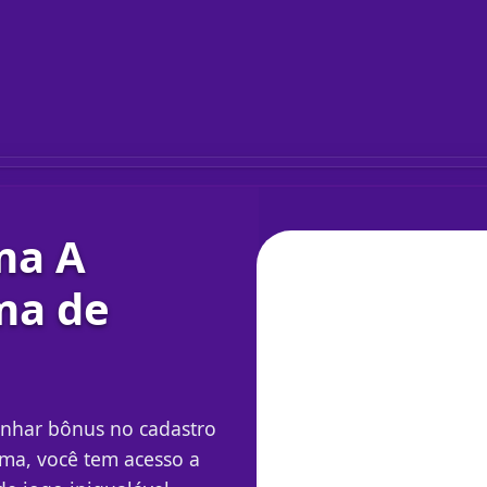
ma A
ma de
anhar bônus no cadastro
ma, você tem acesso a