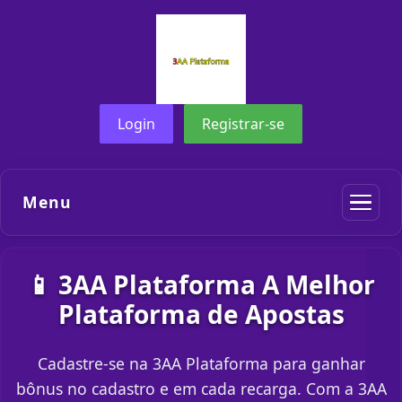
Login
Registrar-se
Menu
📱 3AA Plataforma A Melhor
Plataforma de Apostas
Cadastre-se na 3AA Plataforma para ganhar
bônus no cadastro e em cada recarga. Com a 3AA