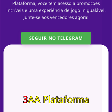
Plataforma, você tem acesso a promoções
incríveis e uma experiência de jogo inigualável.
Junte-se aos vencedores agora!
SEGUIR NO TELEGRAM