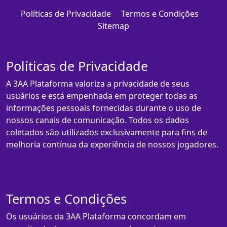
Políticas de Privacidade
Termos e Condições
Sitemap
Políticas de Privacidade
A 3AA Plataforma valoriza a privacidade de seus
usuários e está empenhada em proteger todas as
informações pessoais fornecidas durante o uso de
nossos canais de comunicação. Todos os dados
coletados são utilizados exclusivamente para fins de
melhoria contínua da experiência de nossos jogadores.
Termos e Condições
Os usuários da 3AA Plataforma concordam em