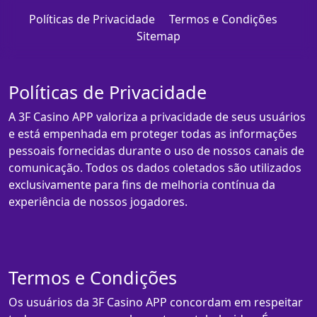
Políticas de Privacidade
Termos e Condições
Sitemap
Políticas de Privacidade
A 3F Casino APP valoriza a privacidade de seus usuários
e está empenhada em proteger todas as informações
pessoais fornecidas durante o uso de nossos canais de
comunicação. Todos os dados coletados são utilizados
exclusivamente para fins de melhoria contínua da
experiência de nossos jogadores.
Termos e Condições
Os usuários da 3F Casino APP concordam em respeitar