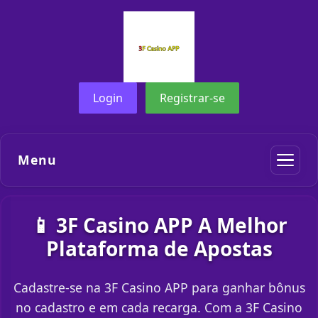
Login
Registrar-se
Menu
📱 3F Casino APP A Melhor
Plataforma de Apostas
Cadastre-se na 3F Casino APP para ganhar bônus
no cadastro e em cada recarga. Com a 3F Casino