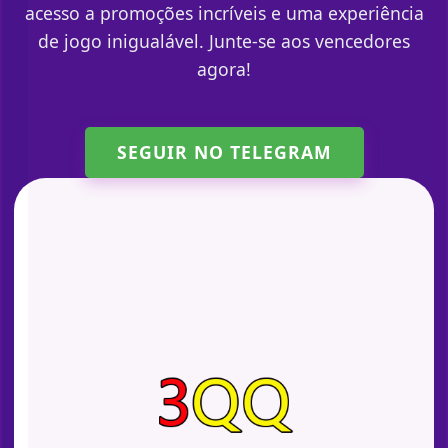
acesso a promoções incríveis e uma experiência
de jogo inigualável. Junte-se aos vencedores
agora!
SEGUIR NO TELEGRAM