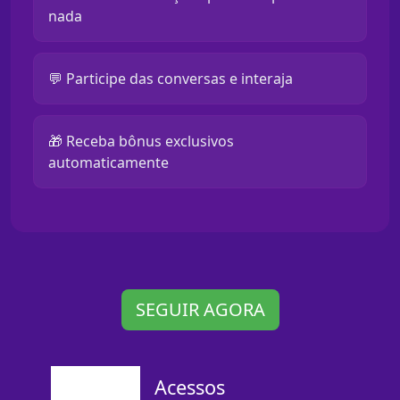
nada
💬 Participe das conversas e interaja
🎁 Receba bônus exclusivos
automaticamente
SEGUIR AGORA
Acessos