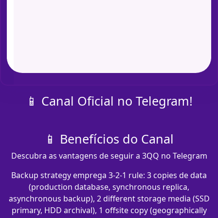
📱 Canal Oficial no Telegram!
📱 Benefícios do Canal
Descubra as vantagens de seguir a 3QQ no Telegram
Backup strategy emprega 3-2-1 rule: 3 copies de data
(production database, synchronous replica,
asynchronous backup), 2 different storage media (SSD
primary, HDD archival), 1 offsite copy (geographically