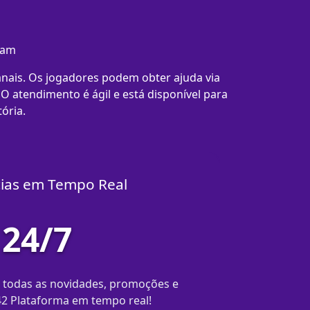
ram
canais. Os jogadores podem obter ajuda via
 O atendimento é ágil e está disponível para
ória.
cias em Tempo Real
24/7
e todas as novidades, promoções e
42 Plataforma em tempo real!