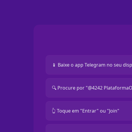
📱 Baixe o app Telegram no seu disp
🔍 Procure por "@4242 PlataformaOf
👆 Toque em "Entrar" ou "Join"