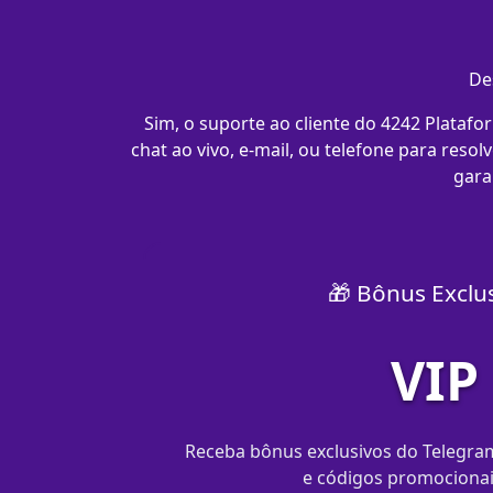
De
Sim, o suporte ao cliente do 4242 Platafo
chat ao vivo, e-mail, ou telefone para reso
gara
🎁 Bônus Exclu
VIP
Receba bônus exclusivos do Telegra
e códigos promocionai