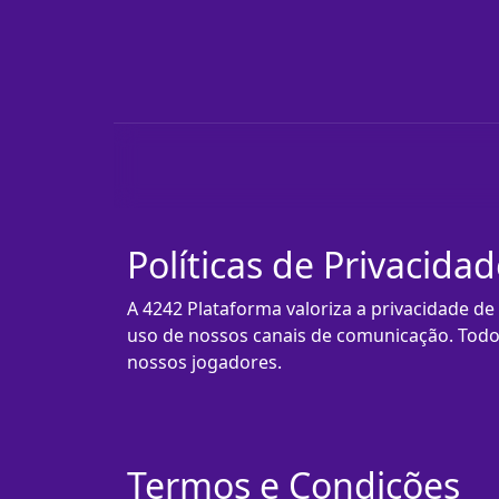
Políticas de Privacida
A 4242 Plataforma valoriza a privacidade d
uso de nossos canais de comunicação. Todos
nossos jogadores.
Termos e Condições