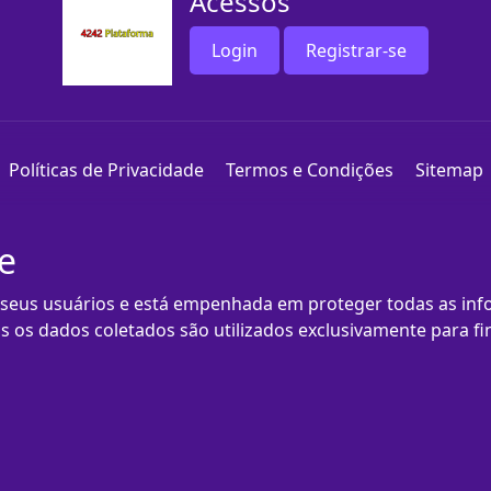
Acessos
Login
Registrar-se
Políticas de Privacidade
Termos e Condições
Sitemap
de
e seus usuários e está empenhada em proteger todas as in
 os dados coletados são utilizados exclusivamente para fi