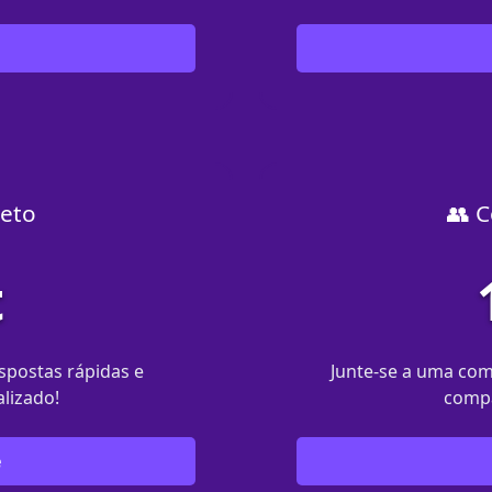
reto
👥 
t
espostas rápidas e
Junte-se a uma com
lizado!
compa
e