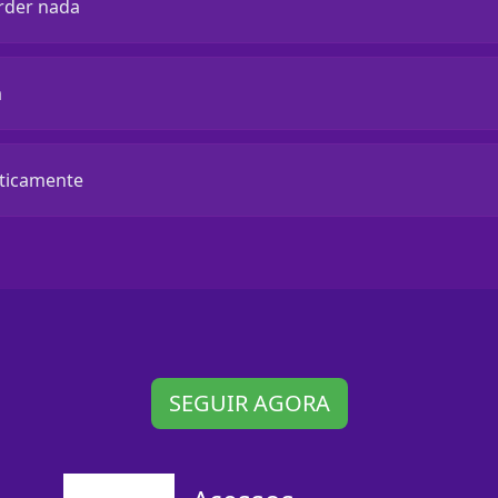
erder nada
a
aticamente
SEGUIR AGORA