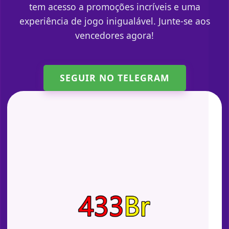
tem acesso a promoções incríveis e uma
experiência de jogo inigualável. Junte-se aos
vencedores agora!
SEGUIR NO TELEGRAM