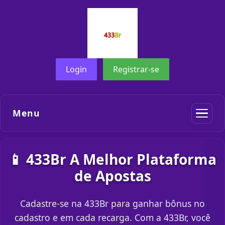
Login
Registrar-se
Menu
📱 433Br A Melhor Plataforma
de Apostas
Cadastre-se na 433Br para ganhar bônus no
cadastro e em cada recarga. Com a 433Br, você