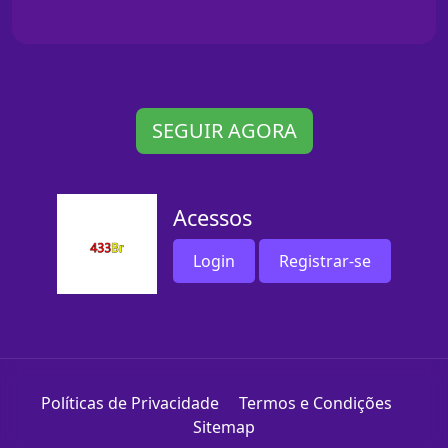
SEGUIR AGORA
Acessos
Login
Registrar-se
Políticas de Privacidade
Termos e Condições
Sitemap