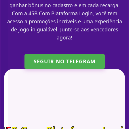
ganhar bônus no cadastro e em cada recarga.
Com a 45B Com Plataforma Login, você tem
acesso a promoções incríveis e uma experiência
de jogo inigualável. Junte-se aos vencedores
agora!
SEGUIR NO TELEGRAM