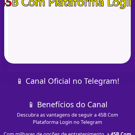
📱 Canal Oficial no Telegram!
📱 Benefícios do Canal
Descubra as vantagens de seguir a 45B Com
Plataforma Login no Telegram
Com milhares de opções de entretenimento, a
45B Com