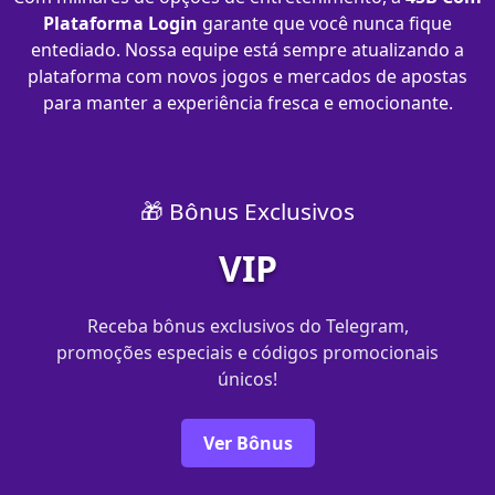
Plataforma Login
garante que você nunca fique
entediado. Nossa equipe está sempre atualizando a
plataforma com novos jogos e mercados de apostas
para manter a experiência fresca e emocionante.
🎁 Bônus Exclusivos
VIP
Receba bônus exclusivos do Telegram,
promoções especiais e códigos promocionais
únicos!
Ver Bônus