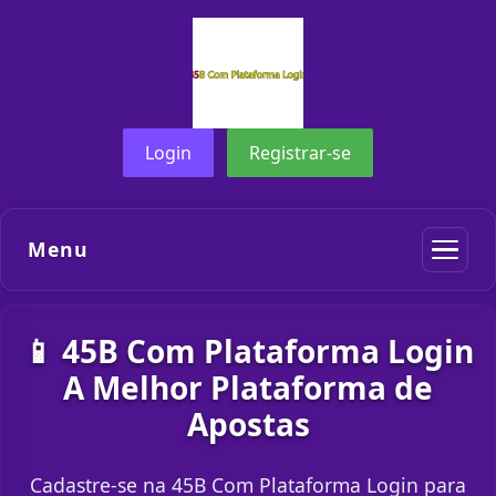
Login
Registrar-se
Menu
📱 45B Com Plataforma Login
A Melhor Plataforma de
Apostas
Cadastre-se na 45B Com Plataforma Login para