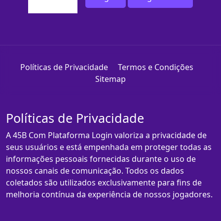
Políticas de Privacidade
Termos e Condições
Sitemap
Políticas de Privacidade
A 45B Com Plataforma Login valoriza a privacidade de
seus usuários e está empenhada em proteger todas as
informações pessoais fornecidas durante o uso de
nossos canais de comunicação. Todos os dados
coletados são utilizados exclusivamente para fins de
melhoria contínua da experiência de nossos jogadores.