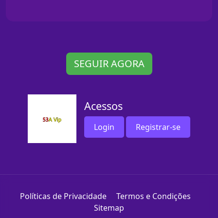
SEGUIR AGORA
Acessos
Login
Registrar-se
Políticas de Privacidade
Termos e Condições
Sitemap