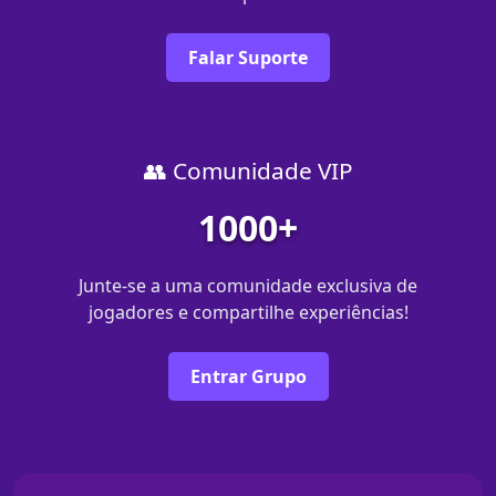
Falar Suporte
👥 Comunidade VIP
1000+
Junte-se a uma comunidade exclusiva de
jogadores e compartilhe experiências!
Entrar Grupo