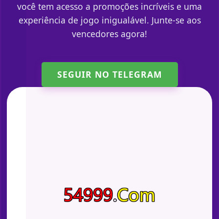
você tem acesso a promoções incríveis e uma
experiência de jogo inigualável. Junte-se aos
vencedores agora!
SEGUIR NO TELEGRAM