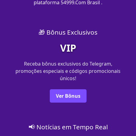
plataforma 54999.Com Brasil .
🎁 Bônus Exclusivos
VIP
Receba bônus exclusivos do Telegram,
promoções especiais e códigos promocionais
únicos!
Ver Bônus
📢 Notícias em Tempo Real