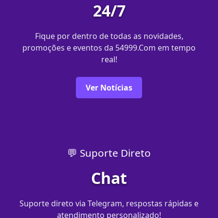
24/7
Fique por dentro de todas as novidades,
promoções e eventos da 54999.Com em tempo
real!
Ver Notícias
💬 Suporte Direto
Chat
Suporte direto via Telegram, respostas rápidas e
atendimento personalizado!