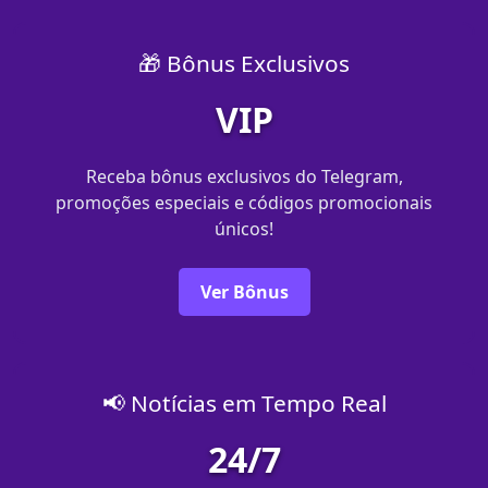
🎁 Bônus Exclusivos
VIP
Receba bônus exclusivos do Telegram,
promoções especiais e códigos promocionais
únicos!
Ver Bônus
📢 Notícias em Tempo Real
24/7