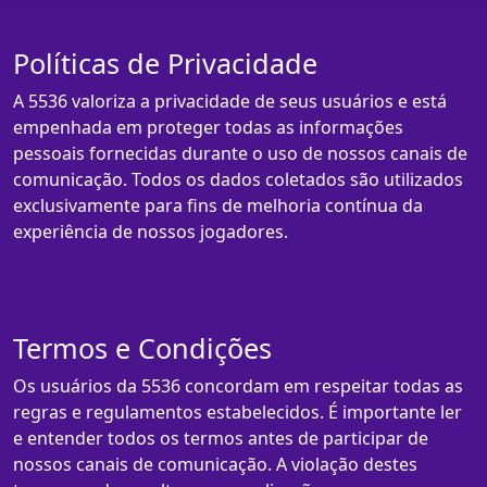
Políticas de Privacidade
A 5536 valoriza a privacidade de seus usuários e está
empenhada em proteger todas as informações
pessoais fornecidas durante o uso de nossos canais de
comunicação. Todos os dados coletados são utilizados
exclusivamente para fins de melhoria contínua da
experiência de nossos jogadores.
Termos e Condições
Os usuários da 5536 concordam em respeitar todas as
regras e regulamentos estabelecidos. É importante ler
e entender todos os termos antes de participar de
nossos canais de comunicação. A violação destes