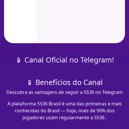
📱 Canal Oficial no Telegram!
📱 Benefícios do Canal
Descubra as vantagens de seguir a 5536 no Telegram
A plataforma 5536 Brasil é uma das primeiras e mais
conhecidas do Brasil — hoje, mais de 90% dos
jogadores usam regularmente a 5536 .