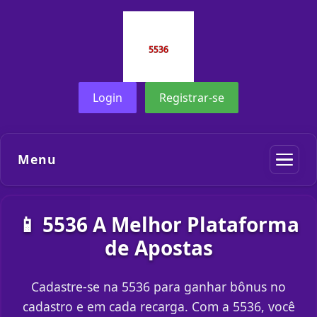
Login
Registrar-se
Menu
📱 5536 A Melhor Plataforma
de Apostas
Cadastre-se na 5536 para ganhar bônus no
cadastro e em cada recarga. Com a 5536, você