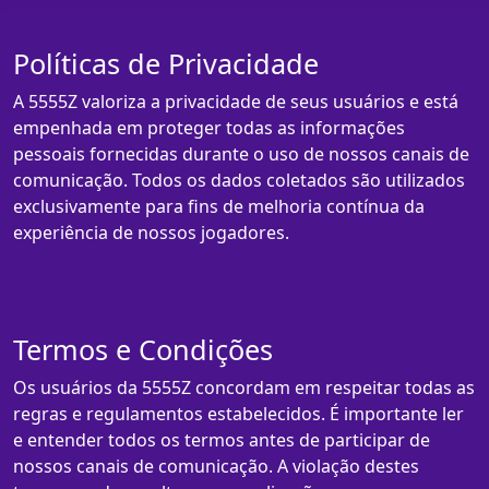
Políticas de Privacidade
A 5555Z valoriza a privacidade de seus usuários e está
empenhada em proteger todas as informações
pessoais fornecidas durante o uso de nossos canais de
comunicação. Todos os dados coletados são utilizados
exclusivamente para fins de melhoria contínua da
experiência de nossos jogadores.
Termos e Condições
Os usuários da 5555Z concordam em respeitar todas as
regras e regulamentos estabelecidos. É importante ler
e entender todos os termos antes de participar de
nossos canais de comunicação. A violação destes