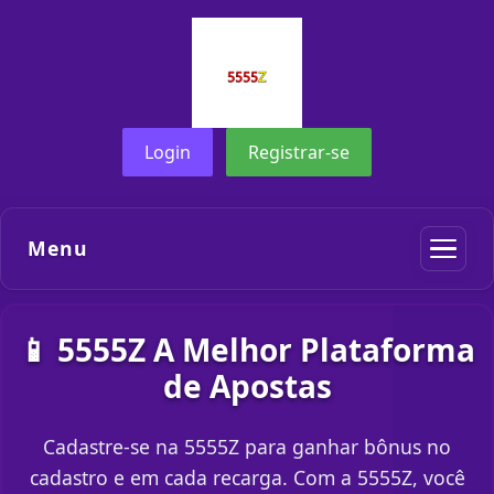
Login
Registrar-se
Menu
📱 5555Z A Melhor Plataforma
de Apostas
Cadastre-se na 5555Z para ganhar bônus no
cadastro e em cada recarga. Com a 5555Z, você