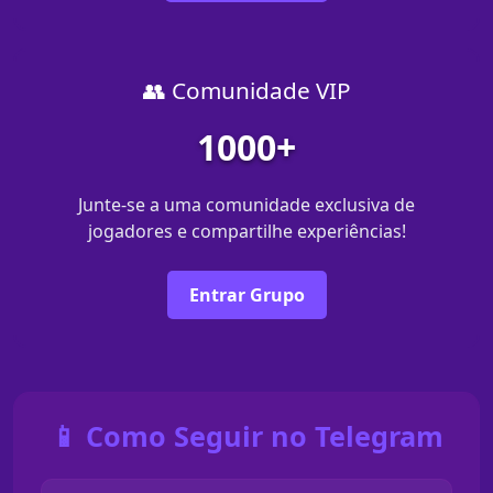
👥 Comunidade VIP
1000+
Junte-se a uma comunidade exclusiva de
jogadores e compartilhe experiências!
Entrar Grupo
📱 Como Seguir no Telegram