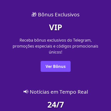
🎁 Bônus Exclusivos
VIP
Receba bônus exclusivos do Telegram,
promoções especiais e códigos promocionais
únicos!
Ver Bônus
📢 Notícias em Tempo Real
24/7