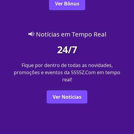
Ver Bônus
📢 Notícias em Tempo Real
24/7
Fique por dentro de todas as novidades,
promoções e eventos da 5555Z.Com em tempo
real!
Ver Notícias