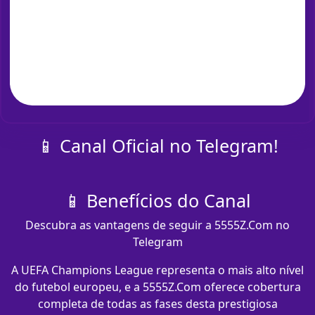
📱 Canal Oficial no Telegram!
📱 Benefícios do Canal
Descubra as vantagens de seguir a 5555Z.Com no
Telegram
A UEFA Champions League representa o mais alto nível
do futebol europeu, e a 5555Z.Com oferece cobertura
completa de todas as fases desta prestigiosa