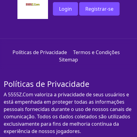
Login
Registrar-se
Políticas de Privacidade
Termos e Condições
Sitemap
Políticas de Privacidade
A 5555Z.Com valoriza a privacidade de seus usuários e
está empenhada em proteger todas as informações
pessoais fornecidas durante o uso de nossos canais de
comunicação. Todos os dados coletados são utilizados
exclusivamente para fins de melhoria contínua da
experiência de nossos jogadores.