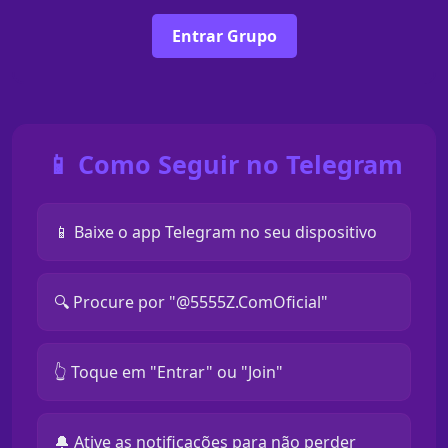
Entrar Grupo
📱 Como Seguir no Telegram
📱 Baixe o app Telegram no seu dispositivo
🔍 Procure por "@5555Z.ComOficial"
👆 Toque em "Entrar" ou "Join"
🔔 Ative as notificações para não perder