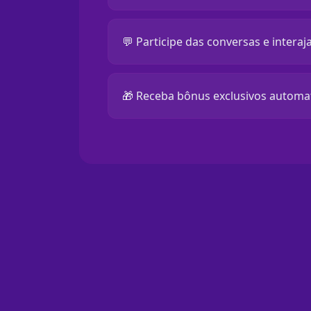
💬 Participe das conversas e interaj
🎁 Receba bônus exclusivos autom