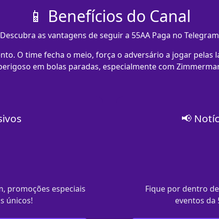
📱 Benefícios do Canal
Descubra as vantagens de seguir a 55AA Paga no Telegram
ento. O time fecha o meio, força o adversário a jogar pelas 
erigoso em bolas paradas, especialmente com Zimmerman
sivos
📢 Notí
m, promoções especiais
Fique por dentro d
s únicos!
eventos da 