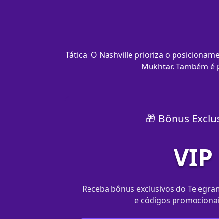
Tática: O Nashville prioriza o posicionam
Mukhtar. Também é p
🎁 Bônus Exclu
VIP
Receba bônus exclusivos do Telegra
e códigos promocionai