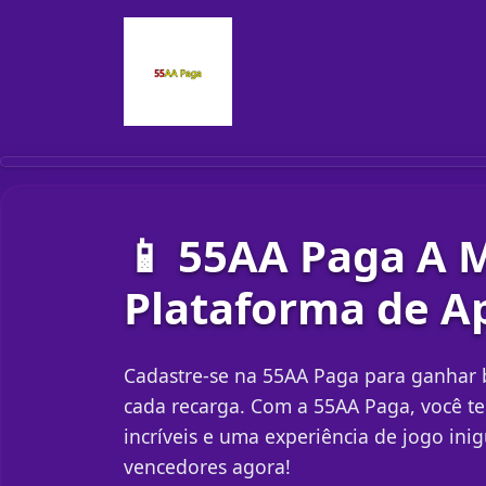
📱 55AA Paga A 
Plataforma de A
Cadastre-se na 55AA Paga para ganhar 
cada recarga. Com a 55AA Paga, você t
incríveis e uma experiência de jogo inig
vencedores agora!