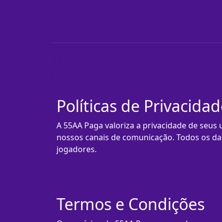
Políticas de Privacida
A 55AA Paga valoriza a privacidade de seus
nossos canais de comunicação. Todos os dad
jogadores.
Termos e Condições