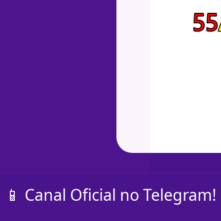
📱 Canal Oficial no Telegram!