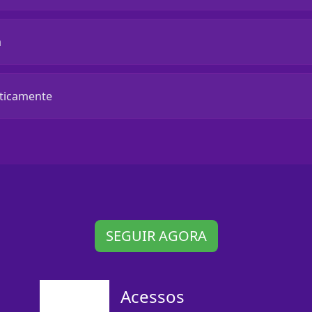
a
aticamente
SEGUIR AGORA
Acessos