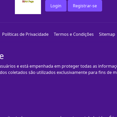
Login
Registrar-se
Políticas de Privacidade
Termos e Condições
Sitemap
de
 usuários e está empenhada em proteger todas as informaç
os coletados são utilizados exclusivamente para fins de m