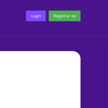
Login
Registrar-se