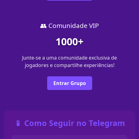
👥 Comunidade VIP
1000+
Junte-se a uma comunidade exclusiva de
jogadores e compartilhe experiências!
Entrar Grupo
📱 Como Seguir no Telegram