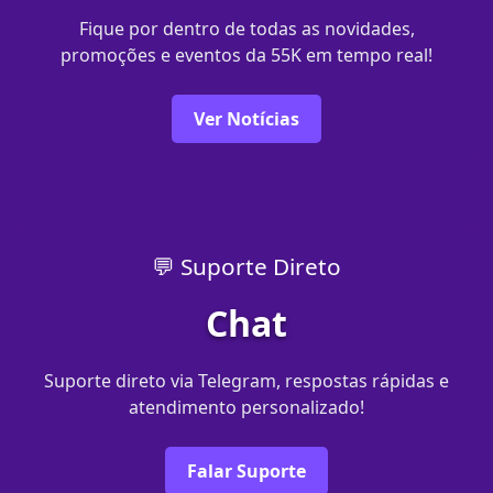
Fique por dentro de todas as novidades,
promoções e eventos da 55K em tempo real!
Ver Notícias
💬 Suporte Direto
Chat
Suporte direto via Telegram, respostas rápidas e
atendimento personalizado!
Falar Suporte