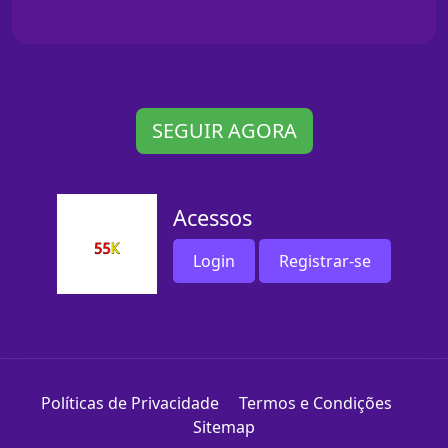
SEGUIR AGORA
Acessos
Login
Registrar-se
Políticas de Privacidade
Termos e Condições
Sitemap