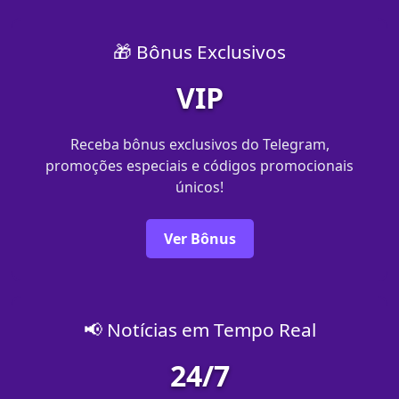
🎁 Bônus Exclusivos
VIP
Receba bônus exclusivos do Telegram,
promoções especiais e códigos promocionais
únicos!
Ver Bônus
📢 Notícias em Tempo Real
24/7