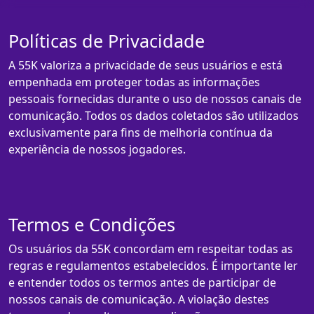
Políticas de Privacidade
A 55K valoriza a privacidade de seus usuários e está
empenhada em proteger todas as informações
pessoais fornecidas durante o uso de nossos canais de
comunicação. Todos os dados coletados são utilizados
exclusivamente para fins de melhoria contínua da
experiência de nossos jogadores.
Termos e Condições
Os usuários da 55K concordam em respeitar todas as
regras e regulamentos estabelecidos. É importante ler
e entender todos os termos antes de participar de
nossos canais de comunicação. A violação destes