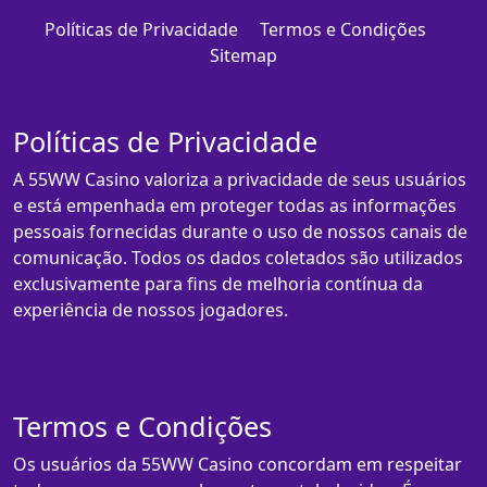
Políticas de Privacidade
Termos e Condições
Sitemap
Políticas de Privacidade
A 55WW Casino valoriza a privacidade de seus usuários
e está empenhada em proteger todas as informações
pessoais fornecidas durante o uso de nossos canais de
comunicação. Todos os dados coletados são utilizados
exclusivamente para fins de melhoria contínua da
experiência de nossos jogadores.
Termos e Condições
Os usuários da 55WW Casino concordam em respeitar