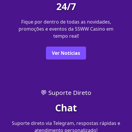
24/7
Fique por dentro de todas as novidades,
promoções e eventos da 55WW Casino em
tempo real!
Ver Notícias
💬 Suporte Direto
Chat
Suporte direto via Telegram, respostas rápidas e
atendimento personalizado!