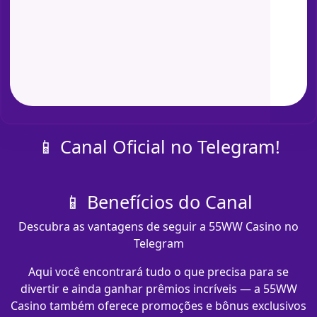
📱 Canal Oficial no Telegram!
📱 Benefícios do Canal
Descubra as vantagens de seguir a 55WW Casino no
Telegram
Aqui você encontrará tudo o que precisa para se
divertir e ainda ganhar prêmios incríveis — a 55WW
Casino também oferece promoções e bônus exclusivos