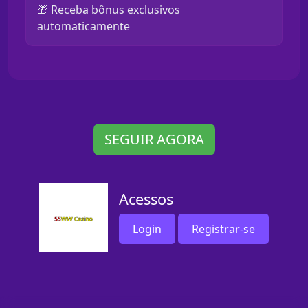
🎁 Receba bônus exclusivos
automaticamente
SEGUIR AGORA
Acessos
Login
Registrar-se