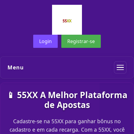
Login
Registrar-se
Menu
📱 55XX A Melhor Plataforma
de Apostas
Cadastre-se na 55XX para ganhar bônus no
cadastro e em cada recarga. Com a 55XX, você