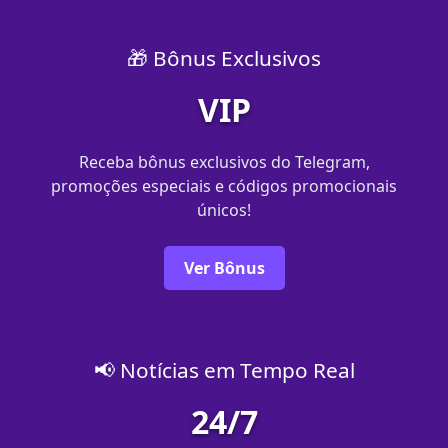
🎁 Bônus Exclusivos
VIP
Receba bônus exclusivos do Telegram,
promoções especiais e códigos promocionais
únicos!
Ver Bônus
📢 Notícias em Tempo Real
24/7