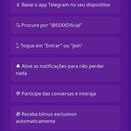
📱 Baixe o app Telegram no seu dispositivo
🔍 Procure por "@55XXOficial"
👆 Toque em "Entrar" ou "Join"
🔔 Ative as notificações para não perder
nada
💬 Participe das conversas e interaja
🎁 Receba bônus exclusivos
automaticamente