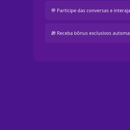
💬 Participe das conversas e interaj
🎁 Receba bônus exclusivos autom