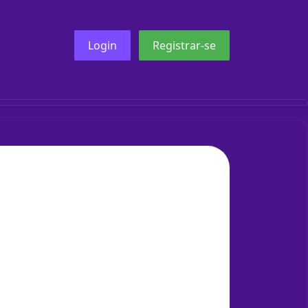
Login
Registrar-se