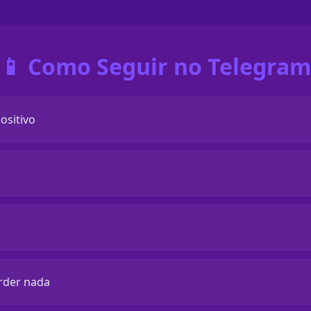
📱 Como Seguir no Telegram
ositivo
erder nada