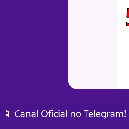
📱 Canal Oficial no Telegram!