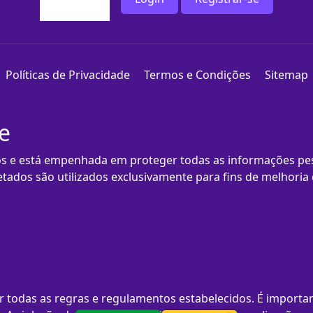
Políticas de Privacidade
Termos e Condições
Sitemap
de
ios e está empenhada em proteger todas as informações pe
tados são utilizados exclusivamente para fins de melhoria
todas as regras e regulamentos estabelecidos. É importan