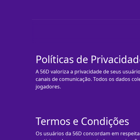
Políticas de Privacida
A 56D valoriza a privacidade de seus usuár
canais de comunicação. Todos os dados cole
jogadores.
Termos e Condições
Os usuários da 56D concordam em respeitar 