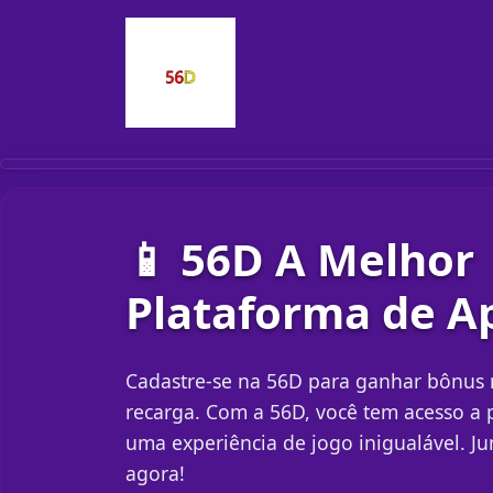
📱 56D A Melhor
Plataforma de A
Cadastre-se na 56D para ganhar bônus 
recarga. Com a 56D, você tem acesso a 
uma experiência de jogo inigualável. J
agora!