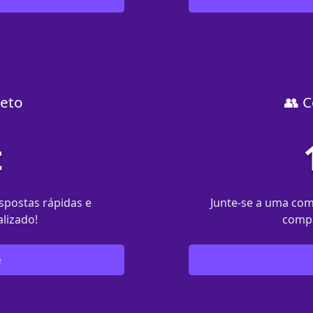
reto
👥 
t
espostas rápidas e
Junte-se a uma com
lizado!
compa
e